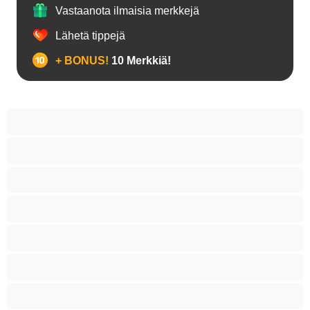
Vastaanota ilmaisia merkkejä
Lähetä tippejä
+ BONUS!
10 Merkkiä!
18+ teinejä
Aasialaisia
Ajeltuja pilluja
Anaali
Arabi
Beibejä
Blondeja