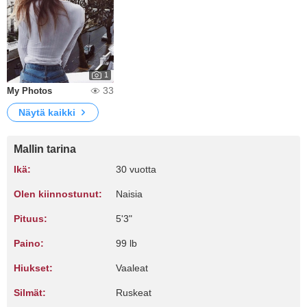
1
33
My Photos
Näytä kaikki
Mallin tarina
Ikä:
30 vuotta
Olen kiinnostunut:
Naisia
Pituus:
5'3"
Paino:
99 lb
Hiukset:
Vaaleat
Silmät:
Ruskeat