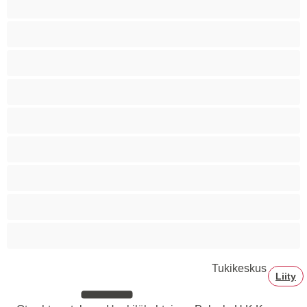
Siro
Sitomista
Squirttailua
Tummaihoinen
Tupakoivia
Valkoisia Tyttöjä
Valtavia Tissejä
Varttuneita
Tukikeskus
Liity