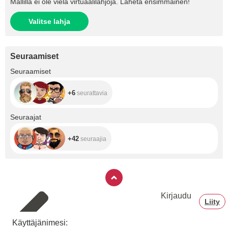
Mallilla ei ole vielä virtuaalilahjoja. Lähetä ensimmäinen!
Valitse lahja
Seuraamiset
+6
Seuraamiset
+6
seurattavia
+42
Seuraajat
+42
seuraajia
Kirjaudu
Liity
Käyttäjänimesi: