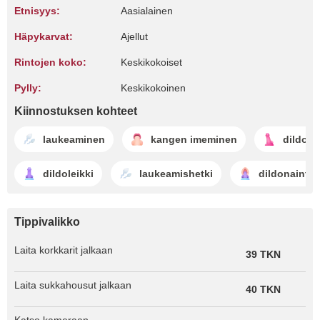
Etnisyys:
Aasialainen
Häpykarvat:
Ajellut
Rintojen koko:
Keskikokoiset
Pylly:
Keskikokoinen
Kiinnostuksen kohteet
laukeaminen
kangen imeminen
dildott
dildoleikki
laukeamishetki
dildonainti
Tippivalikko
Laita korkkarit jalkaan
39 TKN
Laita sukkahousut jalkaan
40 TKN