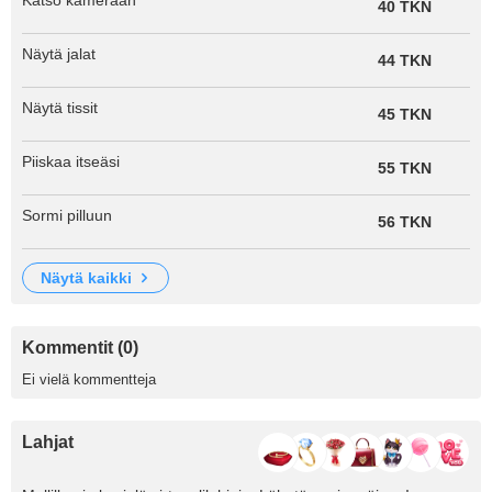
Katso kameraan
40 TKN
Näytä jalat
44 TKN
Näytä tissit
45 TKN
Piiskaa itseäsi
55 TKN
Sormi pilluun
56 TKN
näytä kaikki
Kommentit (0)
Ei vielä kommentteja
Lahjat