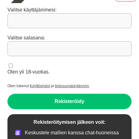
Valitse käyttäjänimesi:
Valitse salasana:
Olen yli 18-vuotias.
Olen lukenut
Käyttöehdot
ja
tietosuojakäytännön
.
Rekisteröidy
Rekisteröitymisen jälkeen voit:
Keskustele mallien kanssa chat-huoneissa