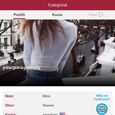
yourpinaylovely
Kategoriat
Profiili
Kuvia
Chat
yourpinaylovely
Nimi:
Mimi
Mikä on
FanBoost?
Olen:
Nainen
Kielet:
american