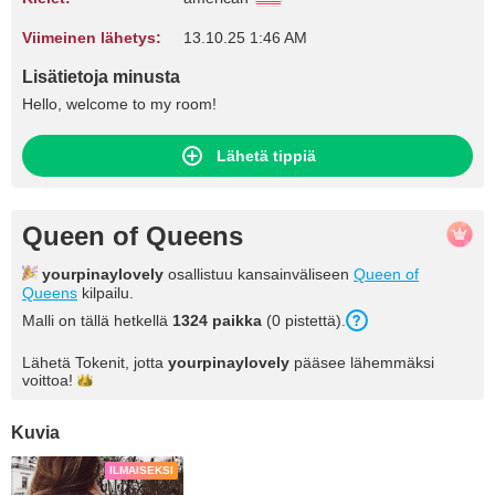
Viimeinen lähetys:
13.10.25 1:46 AM
Lisätietoja minusta
Hello, welcome to my room!
Lähetä tippiä
Queen of Queens
yourpinaylovely
osallistuu kansainväliseen
Queen of
Queens
kilpailu.
Malli on tällä hetkellä
1324 paikka
(0 pistettä).
Lähetä Tokenit, jotta
yourpinaylovely
pääsee lähemmäksi
voittoa!
Kuvia
ILMAISEKSI